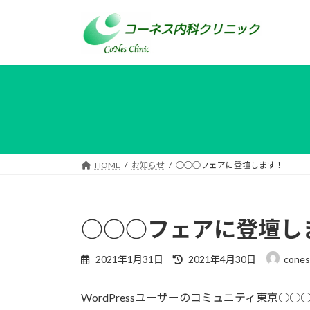
コ
ナ
ン
ビ
テ
ゲ
ン
ー
ツ
シ
へ
ョ
ス
ン
キ
に
ッ
移
プ
動
HOME
お知らせ
○○○フェアに登壇します！
○○○フェアに登壇し
最
2021年1月31日
2021年4月30日
cones
終
更
WordPressユーザーのコミュニティ東京○
新