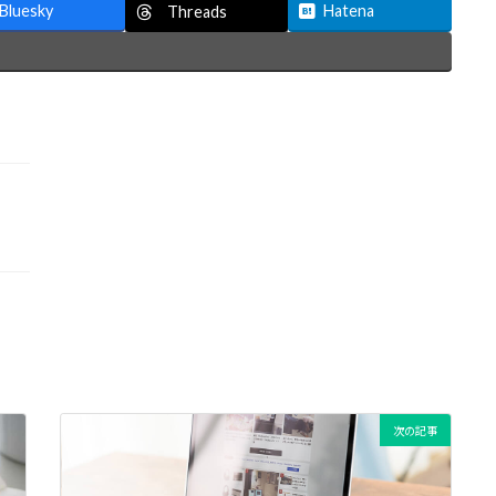
Bluesky
Hatena
Threads
次の記事